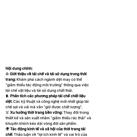
Nội dung chính:
♻️ 
Giới thiệu về tái chế và tái sử dụng trong thời 
trang:
 Khám phá cách ngành dệt may có thể 
“giảm thiểu tác động môi trường” thông qua việc 
tái chế vật liệu và tái sử dụng chất thải.
🧵 
Phân tích các phương pháp tái chế chất liệu 
dệt:
 Các kỹ thuật và công nghệ mới nhất giúp tái 
chế sợi và vải mà vẫn “giữ được chất lượng”.
👗
 Xu hướng thời trang bền vững: 
Thay đổi trong 
thiết kế và sản xuất nhằm “giảm thiểu rác thải” và 
khuyến khích kéo dài vòng đời sản phẩm.
🌍 
Tác động kinh tế và xã hội của thời trang tái 
chế:
 Thảo luận về “lợi ích kinh tế” và vai trò của 