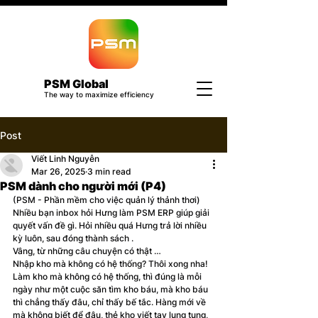
PSM Global
The way to maximize efficiency
Post
Viết Linh Nguyễn
Mar 26, 2025
3 min read
PSM dành cho người mới (P4)
(PSM - Phần mềm cho việc quản lý thảnh thơi)
Nhiều bạn inbox hỏi Hưng làm PSM ERP giúp giải 
quyết vấn đề gì. Hỏi nhiều quá Hưng trả lời nhiều 
kỳ luôn, sau đóng thành sách .
Vâng, từ những câu chuyện có thật …
Nhập kho mà không có hệ thống? Thôi xong nha!
Làm kho mà không có hệ thống, thì đúng là mỗi 
ngày như một cuộc săn tìm kho báu, mà kho báu 
thì chẳng thấy đâu, chỉ thấy bế tắc. Hàng mới về 
mà không biết để đâu, thẻ kho viết tay lung tung, 