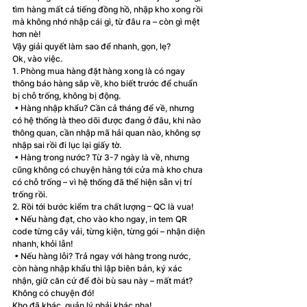
tìm hàng mất cả tiếng đồng hồ, nhập kho xong rồi 
mà không nhớ nhập cái gì, từ đâu ra – còn gì mệt 
hơn nè!
Vậy giải quyết làm sao để nhanh, gọn, lẹ?
Ok, vào việc.
1. Phòng mua hàng đặt hàng xong là có ngay 
thông báo hàng sắp về, kho biết trước để chuẩn 
bị chỗ trống, không bị động.
 • Hàng nhập khẩu? Cần cả tháng để về, nhưng 
có hệ thống là theo dõi được đang ở đâu, khi nào 
thông quan, cần nhập mã hải quan nào, không sợ 
nhập sai rồi đi lục lại giấy tờ.
 • Hàng trong nước? Từ 3-7 ngày là về, nhưng 
cũng không có chuyện hàng tới cửa mà kho chưa 
có chỗ trống – vì hệ thống đã thể hiện sẵn vị trí 
trống rồi.
2. Rồi tới bước kiểm tra chất lượng – QC là vua!
 • Nếu hàng đạt, cho vào kho ngay, in tem QR 
code từng cây vải, từng kiện, từng gói – nhận diện 
nhanh, khỏi lẫn!
 • Nếu hàng lỗi? Trả ngay với hàng trong nước, 
còn hàng nhập khẩu thì lập biên bản, ký xác 
nhận, giữ căn cứ để đòi bù sau này – mất mát? 
Không có chuyện đó!
Kho đã khác, quản lý phải khác nha!