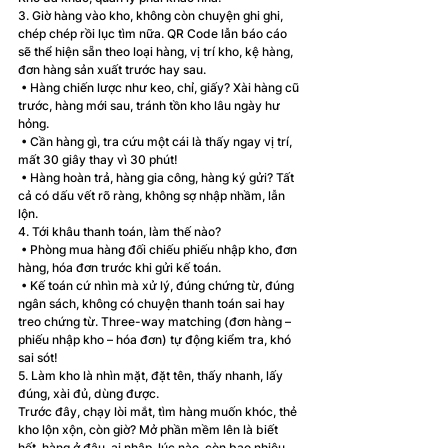
3. Giờ hàng vào kho, không còn chuyện ghi ghi, 
chép chép rồi lục tìm nữa. QR Code lẫn báo cáo 
sẽ thể hiện sẵn theo loại hàng, vị trí kho, kệ hàng, 
đơn hàng sản xuất trước hay sau.
 • Hàng chiến lược như keo, chỉ, giấy? Xài hàng cũ 
trước, hàng mới sau, tránh tồn kho lâu ngày hư 
hỏng.
 • Cần hàng gì, tra cứu một cái là thấy ngay vị trí, 
mất 30 giây thay vì 30 phút!
 • Hàng hoàn trả, hàng gia công, hàng ký gửi? Tất 
cả có dấu vết rõ ràng, không sợ nhập nhầm, lẫn 
lộn.
4. Tới khâu thanh toán, làm thế nào?
 • Phòng mua hàng đối chiếu phiếu nhập kho, đơn 
hàng, hóa đơn trước khi gửi kế toán.
 • Kế toán cứ nhìn mà xử lý, đúng chứng từ, đúng 
ngân sách, không có chuyện thanh toán sai hay 
treo chứng từ. Three-way matching (đơn hàng – 
phiếu nhập kho – hóa đơn) tự động kiểm tra, khó 
sai sót!
5. Làm kho là nhìn mặt, đặt tên, thấy nhanh, lấy 
đúng, xài đủ, dùng được.
Trước đây, chạy lòi mắt, tìm hàng muốn khóc, thẻ 
kho lộn xộn, còn giờ? Mở phần mềm lên là biết 
hết, hàng ở đâu, ai nhập, lúc nào, còn bao nhiêu, 