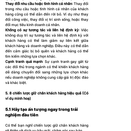
Thay đổi nhu cầu hoặc tình hình cá nhân
: Thay đổi 
trong nhu cầu hoặc tình hình cá nhân của khách 
hàng cũng có thể dẫn đến rời bỏ. Ví dụ như thay 
đổi công việc, thay đổi vị trí sinh sống, hoặc thay 
đổi mục tiêu kinh doanh cá nhân.
Không có sự tương tác và liên hệ định kỳ
: Việc 
không duy trì sự tương tác và liên hệ định kỳ với 
khách hàng có thể làm giảm sự liên kết giữa 
khách hàng và doanh nghiệp. Điều này có thể dẫn 
đến cảm giác bị bỏ quên và khách hàng có thể 
tìm kiếm những lựa chọn khác.
Cạnh tranh quá mạnh
: Sự cạnh tranh gay gắt từ 
các đối thủ trong ngành có thể khiến khách hàng 
dễ dàng chuyển đổi sang những lựa chọn khác 
nếu doanh nghiệp không cung cấp giá trị độc đáo 
và khác biệt.
5. 8 chiến lược giữ chân khách hàng hiệu quả (Có 
ví dụ minh hoạ)
5.1 Hãy tạo ấn tượng ngay trong trải 
nghiệm đầu tiên
Có thể bạn nghĩ chiến lược giữ chân khách hàng 
sẽ thiên về dịch vụ hậu mãi, chăm sóc sau bán.