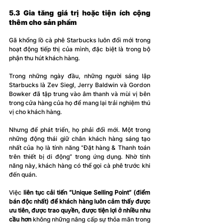
5.3 Gia tăng giá trị hoặc tiện ích cộng 
thêm cho sản phẩm
Gã khổng lồ cà phê Starbucks luôn đổi mới trong 
hoạt động tiếp thị của mình, đặc biệt là trong bộ 
ph
ận 
thu hút khách hàng
.
Trong những ngày đầu, những người sáng lập 
Starbucks là Zev Siegl, Jerry Baldwin và Gordon 
Bowker đã tập trung vào âm thanh và mùi vị bên 
trong cửa hàng của họ để mang lại trải nghiệm thú 
vị cho khách hàng.
Nhưng để phát triển, họ phải đổi mới. Một trong 
những động thái giữ chân khách hàng sáng tạo 
nhất của họ là tính năng “Đặt hàng & Thanh toán 
trên thiết bị di động” trong ứng dụng. Nhờ tính 
năng này, khách hàng có thể gọi cà phê trước khi 
đến quán.
Việc 
liên tục cải tiến “Unique Selling Point” (điểm 
bán độc nhất) để khách hàng luôn cảm thấy được 
ưu tiên, được trao quyền, được tiện lợi ở nhiều nhu 
cầu hơn
 không những nâng cấp sự thỏa mãn trong 