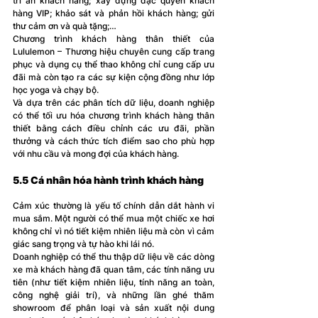
tri ân khách hàng; xây dựng đặc quyền khách 
hàng VIP; khảo sát và phản hồi khách hàng; gửi 
thư cảm ơn và quà tặng;…
Chương trình khách hàng thân thiết của 
Lululemon – Thương hiệu chuyên cung cấp trang 
phục và dụng cụ thể thao không chỉ cung cấp ưu 
đãi mà còn tạo ra các sự kiện cộng đồng như lớp 
học yoga và chạy bộ. 
Và dựa trên các phân tích dữ liệu, doanh nghiệp 
có thể tối ưu hóa chương trình khách hàng thân 
thiết bằng cách điều chỉnh các ưu đãi, phần 
thưởng và cách thức tích điểm sao cho phù hợp 
với nhu cầu và mong đợi của khách hàng.
5.5 Cá nhân hóa hành trình khách hàng
Cảm xúc thường là yếu tố chính dẫn dắt hành vi 
mua sắm. Một người có thể mua một chiếc xe hơi 
không chỉ vì nó tiết kiệm nhiên liệu mà còn vì cảm 
giác sang trọng và tự hào khi lái nó.
Doanh nghiệp có thể thu thập dữ liệu về các dòng 
xe mà khách hàng đã quan tâm, các tính năng ưu 
tiên (như tiết kiệm nhiên liệu, tính năng an toàn, 
công nghệ giải trí), và những lần ghé thăm 
showroom để phân loại và sản xuất nội dung 