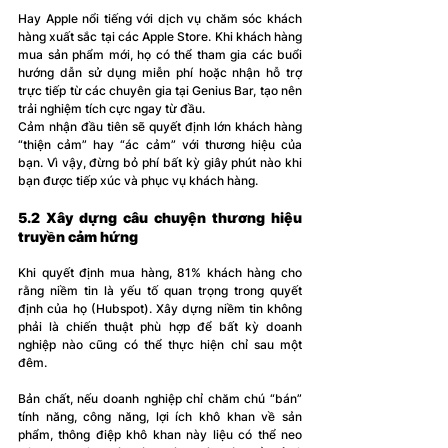
Hay Apple nổi tiếng với dịch vụ 
chăm sóc khách 
hàng
 xuất
 sắc tại các Apple Store. Khi khách hàng 
mua sản phẩm mới, họ có thể tham gia các buổi 
hướng dẫn sử dụng miễn phí hoặc nhận hỗ trợ 
trực tiếp từ các chuyên gia tại Genius Bar, tạo nên 
trải nghiệm tích cực ngay từ đầu.
Cảm nhận đầu tiên sẽ quyết định lớn khách hàng 
“thiện cảm” hay “ác cảm” với thương hiệu của 
bạn. Vì vậy, đừng bỏ phí bất kỳ giây phút nào khi 
bạn được tiếp xúc và phục vụ khách hàng. 
5.2 Xây dựng câu chuyện thương hiệu 
truyền cảm hứng
Khi quyết định mua hàng, 81% khách hàng cho 
rằng niềm tin là yếu tố quan trọng trong quyết 
định của họ (Hubspot). Xây dựng niềm tin không 
phải là chiến thuật phù hợp để bất kỳ doanh 
nghiệp nào cũng có thể thực hiện chỉ sau một 
đêm.
Bản chất, nếu doanh nghiệp chỉ chăm chú “bán” 
tính năng, công năng, lợi ích khô khan về sản 
phẩm, thông điệp khô khan này liệu có thể neo 