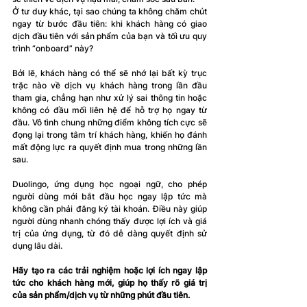
Ở tư duy khác, tại sao chúng ta không chăm chút 
ngay từ bước đầu tiên: khi khách hàng có giao 
dịch đầu tiên với sản phẩm của bạn và tối ưu q
uy 
trình “onboard” này?
Bởi lẽ, khách hàng có thể sẽ nhớ lại bất kỳ trục 
trặc nào về 
dịch vụ khách hàng
 trong lần đầu 
tham gia, chẳng hạn như xử lý sai thông tin hoặc 
không có đầu mối liên hệ để hỗ trợ họ ngay từ 
đầu. Vô tình chung những điểm không tích cực sẽ 
đọng lại trong tâm trí khách hàng, khiến họ đánh 
mất động lực ra quyết định mua trong những lần 
sau. 
Duolingo, ứng dụng học ngoại ngữ, cho phép 
người dùng mới bắt đầu học ngay lập tức mà 
không cần phải đăng ký tài khoản. Điều này giúp 
người dùng nhanh chóng thấy được lợi ích và giá 
trị của ứng dụng, từ đó dễ dàng quyết định sử 
dụng lâu dài.
Hãy tạo ra các trải nghiệm hoặc lợi ích ngay lập 
tức cho khách hàng mới, giúp họ thấy rõ giá trị 
của sản phẩm/dịch vụ từ những phút đầu tiên.