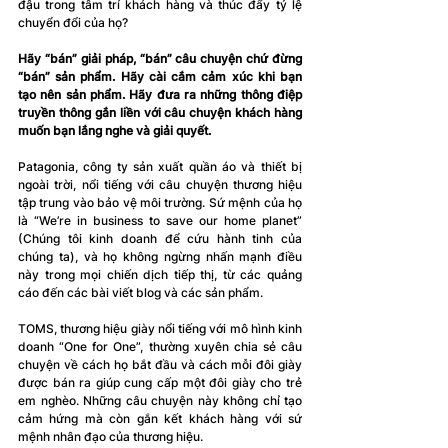
đậu trong tâm trí khách hàng và thúc đẩy tỷ lệ 
chuyển đổi của họ? 
Hãy “bán” giải pháp, “bán” câu chuyện chứ đừng 
“bán” sản phẩm. Hãy cài cắm cảm xúc khi bạn 
tạo nên sản phẩm. Hãy đưa ra những thông điệp 
truyền thông gắn liền với câu chuyện khách hàng 
muốn bạn lắng nghe và giải quyết. 
Patagonia, công ty sản xuất quần áo và thiết bị 
ngoài trời, nổi tiếng với câu chuyện thương hiệu 
tập trung vào bảo vệ môi trường. Sứ mệnh của họ 
là “We’re in business to save our home planet” 
(Chúng tôi kinh doanh để cứu hành tinh của 
chúng ta), và họ không ngừng nhấn mạnh điều 
này trong mọi chiến dịch tiếp thị, từ các quảng 
cáo đến các bài viết blog và các sản phẩm. 
TOMS, thương hiệu giày nổi tiếng với mô hình kinh 
doanh “One for One”, thường xuyên chia sẻ câu 
chuyện về cách họ bắt đầu và cách mỗi đôi giày 
được bán ra giúp cung cấp một đôi giày cho trẻ 
em nghèo. Những câu chuyện này không chỉ tạo 
cảm hứng mà còn gắn kết khách hàng với sứ 
mệnh nhân đạo của thương hiệu.