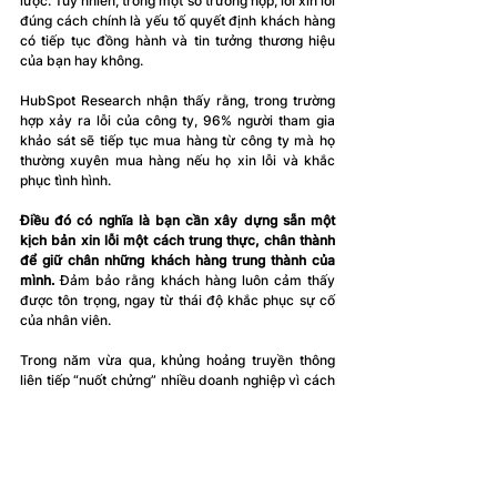
lược. Tuy nhiên, trong một số trường hợp, lời xin lỗi 
đúng cách chính là yếu tố quyết định khách hàng 
có tiếp tục đồng hành và tin tưởng thương hiệu 
của bạn hay không. 
HubSpot Research nhận thấy rằng, trong trường 
hợp xảy ra lỗi của công ty, 96% người tham gia 
khảo sát sẽ tiếp tục mua hàng từ công ty mà họ 
thường xuyên mua hàng nếu họ xin lỗi và khắc 
phục tình hình.
Điều đó có nghĩa là bạn cần xây dựng sẵn một 
kịch bản xin lỗi một cách trung thực, chân thành 
để giữ chân những khách hàng trung thành của 
mình.
 Đảm bảo rằng khách hàng luôn cảm thấy 
được tôn trọng, ngay từ thái độ khắc phục sự cố 
của nhân viên. 
Trong năm vừa qua, khủng hoảng truyền thông 
liên tiếp “nuốt chửng” nhiều doanh nghiệp vì cách 
xử lý chủ quan và lời xin lỗi không trách nhiệm, 
không đúng thời điểm công chúng muốn tiếp 
nhận. Vì vậy, trong chiến lược giữ chân khách 
hàng của bạn, đừng quên dự trù những rủi ro 
không đáng có, nhưng một khi đã “sai một ly” thì 