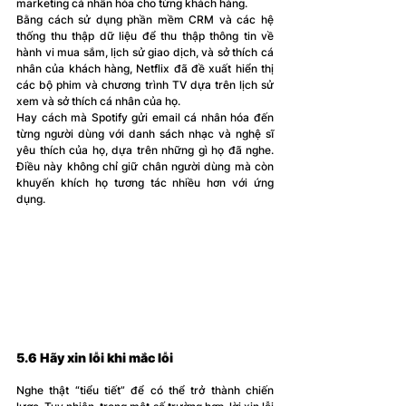
marketing cá nhân hóa cho từng khách hàng.
Bằng cách s
ử dụng 
phần mềm CRM
 và các
 hệ 
thống thu thập dữ liệu để thu thập thông tin về 
hành vi mua sắm, lịch sử giao dịch, và sở thích cá 
nhân của khách hàng, Netflix đã đề xuất hiển thị 
các bộ phim và chương trình TV dựa trên lịch sử 
xem và sở thích cá nhân của họ.
Hay cách mà Spotify gửi email cá nhân hóa đến 
từng người dùng với danh sách nhạc và nghệ sĩ 
yêu thích của họ, dựa trên những gì họ đã nghe. 
Điều này không chỉ giữ chân người dùng mà còn 
khuyến khích họ tương tác nhiều hơn với ứng 
dụng.
5.6 Hãy xin lỗi khi mắc lỗi
Nghe thật “tiểu tiết” để có thể trở thành chiến 