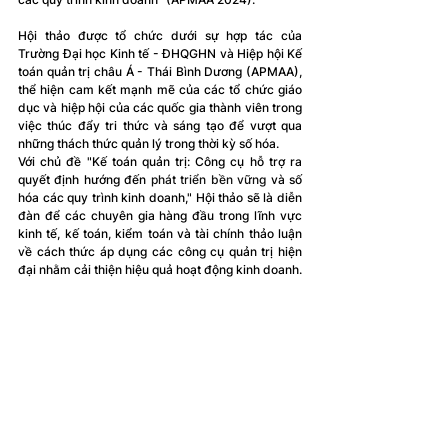
Hội thảo được tổ chức dưới sự hợp tác của 
Trường Đại học Kinh tế - ĐHQGHN và Hiệp hội Kế 
toán quản trị châu Á - Thái Bình Dương (APMAA), 
thể hiện cam kết mạnh mẽ của các tổ chức giáo 
dục và hiệp hội của các quốc gia thành viên trong 
việc thúc đẩy tri thức và sáng tạo để vượt qua 
những thách thức quản lý trong thời kỳ số hóa.
Với chủ đề "Kế toán quản trị: Công cụ hỗ trợ ra 
quyết định hướng đến 
phát triển bền vững
 và số 
hóa các quy trình kinh doanh," Hội thảo sẽ là diễn 
đàn để các chuyên gia hàng đầu trong lĩnh vực 
kinh tế, kế toán, kiểm toán và tài chính thảo luận 
về cách thức áp dụng các công cụ quản trị hiện 
đại nhằm cải thiện hiệu quả hoạt động kinh doanh.