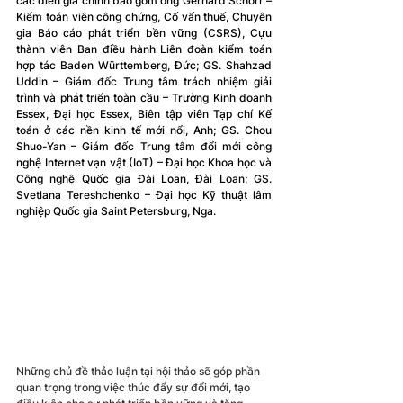
các diễn giả chính bao gồm ông Gerhard Schorr – 
Kiểm toán viên công chứng, Cố vấn thuế, Chuyên 
gia Báo cáo phát triển bền vững (CSRS), Cựu 
thành viên Ban điều hành Liên đoàn kiểm toán 
hợp tác Baden Württemberg, Đức; GS. Shahzad 
Uddin – Giám đốc Trung tâm trách nhiệm giải 
trình và phát triển toàn cầu – Trường Kinh doanh 
Essex, Đại học Essex, Biên tập viên Tạp chí Kế 
toán ở các nền kinh tế mới nổi, Anh; GS. Chou 
Shuo-Yan – Giám đốc Trung tâm đổi mới công 
nghệ Internet vạn vật (IoT) – Đại học Khoa học và 
Công nghệ Quốc gia Đài Loan, Đài Loan; GS. 
Svetlana Tereshchenko – Đại học Kỹ thuật lâm 
nghiệp Quốc gia Saint Petersburg, Nga.
Những chủ đề thảo luận tại hội thảo sẽ góp phần 
quan trọng trong việc thúc đẩy sự đổi mới, tạo 