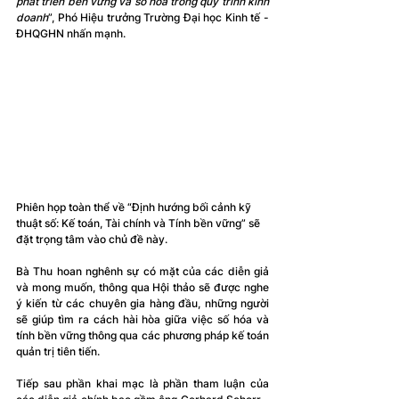
phát triển bền vững và số hóa trong quy trình kinh 
doanh
”, Phó Hiệu trưởng Trường Đại học Kinh tế - 
ĐHQGHN nhấn mạnh.
Phiên họp toàn thể về “Định hướng bối cảnh kỹ 
thuật số: Kế toán, Tài chính và Tính bền vững” sẽ 
đặt trọng tâm vào chủ đề này.
Bà Thu hoan nghênh sự có mặt của các diễn giả 
và mong muốn, thông qua Hội thảo sẽ được nghe 
ý kiến ​​từ các chuyên gia hàng đầu, những người 
sẽ giúp tìm ra cách hài hòa giữa việc số hóa và 
tính bền vững thông qua các phương pháp kế toán 
quản trị tiên tiến.
Tiếp sau phần khai mạc là phần tham luận của 