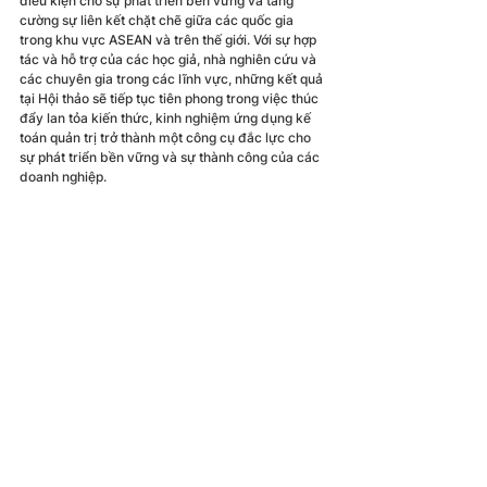
điều kiện cho sự phát triển bền vững và tăng 
cường sự liên kết chặt chẽ giữa các quốc gia 
trong khu vực ASEAN và trên thế giới. Với sự hợp 
tác và hỗ trợ của các học giả, nhà nghiên cứu và 
các chuyên gia trong các lĩnh vực, những kết quả 
tại Hội thảo sẽ tiếp tục tiên phong trong việc thúc 
đẩy lan tỏa kiến thức, kinh nghiệm ứng dụng kế 
toán quản trị trở thành một công cụ đắc lực cho 
sự phát triển bền vững và sự thành công của các 
doanh nghiệp.
GS. Shahzad Uddin – Giám đốc Trung tâm 
trách nhiệm giải trình và phát triển toàn 
cầu – Trường Kinh doanh Essex, Đại học 
Essex, Biên tập viên Tạp chí Kế toán ở các 
nền kinh tế mới nổi, Anh với phần tham 