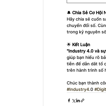
🔔 
Chia Sẻ Cơ Hội 
Hãy chia sẻ cuốn s
chuyển đổi số. Cùn
trong kỷ nguyên số
🌟 
Kết Luận
"Industry 4.0 và s
giúp bạn hiểu rõ b
tiễn để dẫn dắt tổ
trên hành trình số 
Chúc bạn thành côn
#Industry4
.0 
#Digi