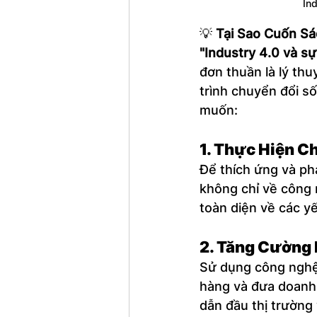
Ind
💡 
Tại Sao Cuốn S
"Industry 4.0 và s
đơn thuần là lý thu
trình chuyển đổi s
muốn:
1. 
Thực Hiện C
Để thích ứng và ph
không chỉ về công 
toàn diện về các yế
2. 
Tăng Cường 
Sử dụng công nghệ 
hàng và đưa doanh 
dẫn đầu thị trường