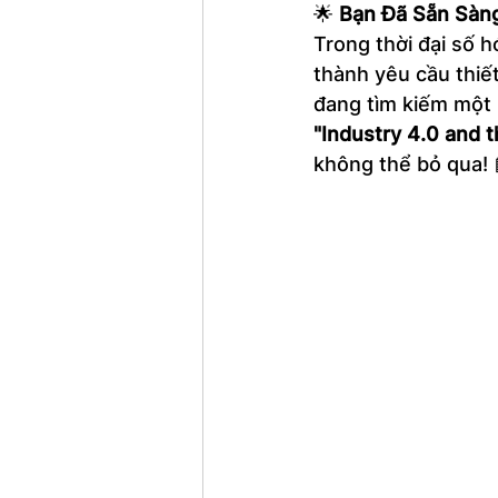
🌟 
Bạn Đã Sẵn Sàng
Trong thời đại số h
thành yêu cầu thiế
đang tìm kiếm một n
"Industry 4.0 and t
không thể bỏ qua!