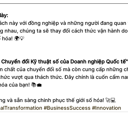
Này:
ách này với đồng nghiệp và những người đang quan
g nhau, chúng ta sẽ thay đổi cách thức vận hành d
 hóa! 🌍💡
ự Chuyển đổi Kỹ thuật số của Doanh nghiệp Quốc tế"
ản chất của chuyển đổi số mà còn cung cấp những ch
 chức vượt qua thách thức. Đây chính là cuốn cẩm n
hóa của bạn! 📚💼
g và sẵn sàng chinh phục thế giới số hóa! 🚀💻
talTransformation
#BusinessSuccess
#Innovation