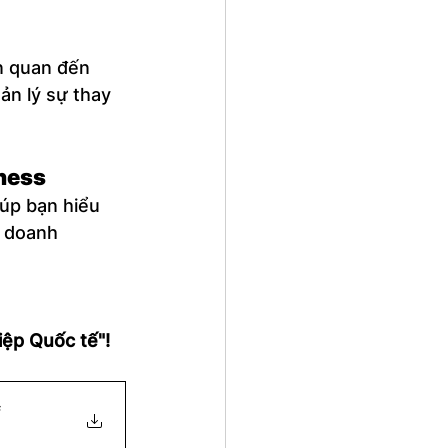
n quan đến 
n lý sự thay 
iness
iúp bạn hiểu 
 doanh 
iệp Quốc tế"!
f