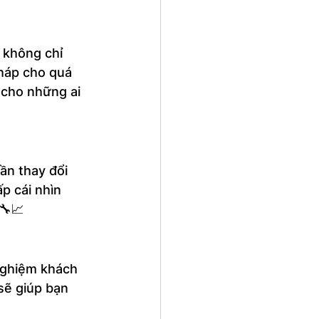
 không chỉ 
pháp cho quá 
 cho những ai 
ần thay đổi 
p cái nhìn 
🔧📈
nghiệm khách 
sẽ giúp bạn 