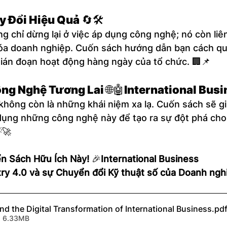
y Đổi Hiệu Quả
 🔄🛠️
g chỉ dừng lại ở việc áp dụng công nghệ; nó còn liê
hóa doanh nghiệp. Cuốn sách hướng dẫn bạn cách quả
ián đoạn hoạt động hàng ngày của tổ chức. 🏢📌
ng Nghệ Tương Lai
 🌐🤖
International Bus
 không còn là những khái niệm xa lạ. Cuốn sách sẽ g
 dụng những công nghệ này để tạo ra sự đột phá cho
🚀
n Sách Hữu Ích Này!
 🎉
International Business
try 4.0 và sự Chuyển đổi Kỹ thuật số của Doanh ngh
nd the Digital Transformation of International Business
.pd
• 6.33MB