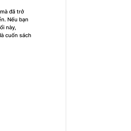
 mà đã trở 
ển. Nếu bạn 
i này, 
 là cuốn sách 