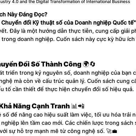
ustry 4.0 and the Digital Transformation of International Business
ách Này Đáng Đọc?
ự Chuyển đổi Kỹ thuật số của Doanh nghiệp Quốc tế"
yết. Đây là một hướng dẫn thực tiễn, cung cấp giải 
ố trong doanh nghiệp. Cuốn sách này cực kỳ hữu ích
huyển Đổi Số Thành Công
 🌍🔄
át triển trong kỷ nguyên số, doanh nghiệp của bạn c
nghệ mà còn về cấu trúc quản lý. Cuốn sách cung cấ
u tố cần thiết để thực hiện chuyển đổi số hiệu quả. 
Khả Năng Cạnh Tranh
 📊📲
số để nâng cao hiệu suất làm việc, tối ưu hóa trải 
nghiệp lên tầm cao mới. Các chiến lược trong sách 
 với sự hỗ trợ mạnh mẽ từ công nghệ số. 🚀💼