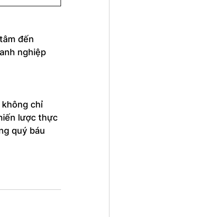
 tâm đến 
oanh nghiệp 
 không chỉ 
iến lược thực 
ang quý báu 