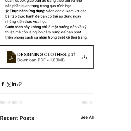
quan, ebook giúp bạn dễ dàng theo dõi và nhớ 
các phần quan trọng trong quá trình học.
🛠 
Thực hành ứng dụng:
 Sách còn đi kèm với các 
bài tập thực hành để bạn có thể áp dụng ngay 
những kiến thức vừa học.
Cuốn sách này không chỉ là một hướng dẫn về kỹ 
thuật, mà còn là nguồn cảm hứng để bạn phát 
triển phong cách cá nhân trong thiết kế thời trang.
DESIGNING CLOTHES
.pdf
Download PDF • 1.83MB
See All
Recent Posts