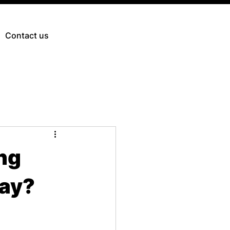
Contact us
ờng
may?