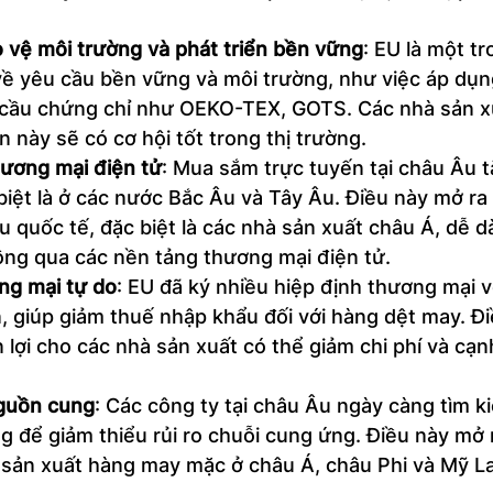
 vệ môi trường và phát triển bền vững
: EU là một t
về yêu cầu bền vững và môi trường, như việc áp dụn
cầu chứng chỉ như OEKO-TEX, GOTS. Các nhà sản x
 này sẽ có cơ hội tốt trong thị trường.
ương mại điện tử
: Mua sắm trực tuyến tại châu Âu 
iệt là ở các nước Bắc Âu và Tây Âu. Điều này mở ra 
 quốc tế, đặc biệt là các nhà sản xuất châu Á, dễ d
ng qua các nền tảng thương mại điện tử.
ng mại tự do
: EU đã ký nhiều hiệp định thương mại v
n, giúp giảm thuế nhập khẩu đối với hàng dệt may. Đi
 lợi cho các nhà sản xuất có thể giảm chi phí và cạnh
guồn cung
: Các công ty tại châu Âu ngày càng tìm k
 để giảm thiểu rủi ro chuỗi cung ứng. Điều này mở r
 sản xuất hàng may mặc ở châu Á, châu Phi và Mỹ La