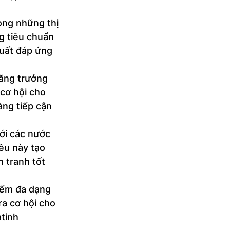
rong những thị 
g tiêu chuẩn 
uất đáp ứng 
tăng trưởng 
cơ hội cho 
àng tiếp cận 
ới các nước 
ều này tạo 
 tranh tốt 
iếm đa dạng 
a cơ hội cho 
tinh